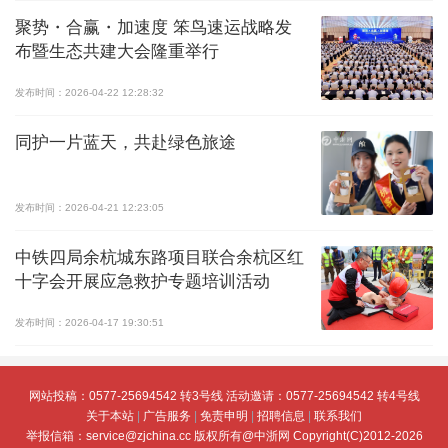
聚势・合赢・加速度 笨鸟速运战略发
布暨生态共建大会隆重举行
发布时间：2026-04-22 12:28:32
同护一片蓝天，共赴绿色旅途
发布时间：2026-04-21 12:23:05
中铁四局余杭城东路项目联合余杭区红
十字会开展应急救护专题培训活动
发布时间：2026-04-17 19:30:51
网站投稿：0577-25694542 转3号线 活动邀请：0577-25694542 转4号线
关于本站
|
广告服务
|
免责申明
|
招聘信息
|
联系我们
举报信箱：service@zjchina.cc
版权所有@中浙网 Copyright(C)2012-2026