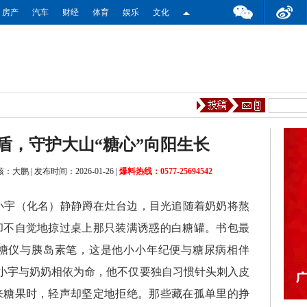
房产
汽车
财经
体育
娱乐
文化
盾，守护大山“糖心”向阳生长
核：大鹏
|
发布时间：2026-01-26
|
爆料热线：0577-25694542
小宇（化名）静静蹲在灶台边，目光追随着奶奶将熬
却不自觉地掠过桌上那只装满诱惑的白糖罐。书包最
糖仪与胰岛素笔，这是他小小年纪便与糖尿病相伴
，小宇与奶奶相依为命，他不仅要独自习惯针头刺入皮
来糖果时，轻声却坚定地拒绝。那些藏在孤单里的挣