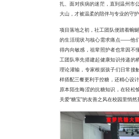
扎、面对疾病的迷茫，直到温州市公
大山，才被温柔的陪伴与专业的守护
项目落地之初，社工团队便踏着蜿蜒
的生活现状与核心需求痛点——他
得内向敏感，祖辈照护者也常因不
工团队率先搭建起健康知识传递的
理论灌输，专家根据孩子们日常接
样搭配三餐更利于控糖，还精心设计
原本陌生晦涩的抗糖知识，在轻松
关爱“糖宝”的友善之风在校园里悄然