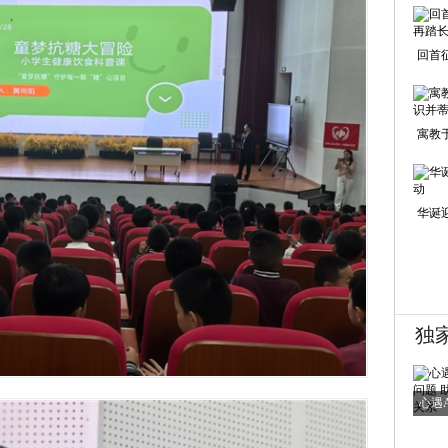
回首
寓教
华诞
独
心遇