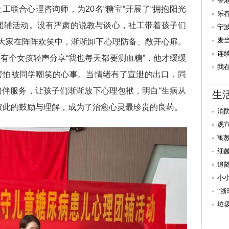
践
香
工联合心理咨询师，为20名“糖宝”开展了“拥抱阳光
高
乐
团辅活动。没有严肃的说教与谈心，社工带着孩子们
盛
宁
麦
让大家在阵阵欢笑中，渐渐卸下心理防备、敞开心扉。
区
连
有个女孩轻声分享“我也每天都要测血糖”，他才缓缓
民
我
害怕被同学嘲笑的心事。当情绪有了宣泄的出口，同
缝
陪伴服务，让孩子们渐渐放下心理包袱，明白“生病从
生
彼此的鼓励与理解，成为了治愈心灵最珍贵的良药。
消
观
寓
细
追
小
“
垃