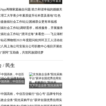
浙江理工大学青少年素质
提升社科普及基
遇App再聊家庭融合问题 助力和谐幸福的婚姻关
江理工大学青少年素质提升社科普及基地“红色
普行”实践团
前畲族镇社会工作站|让困难群众更有幸福感
清单”
溪镇社会工作站|调研需求，精准服务，开展服务
求调查工作
丈镇社会工作站|“漂洋过海”来看您——飞云湖村
爱探访、幸
非钻石博物馆2021年度慰问杭州环卫工人活动在
顺利举行
建八局上海公司安装分公司职教中心项目开展欢
中秋活动
响“浙阿”互助曲，共筑民族团结梦
会
/
民生
中国高铁，中信百信
京东政企业务“阳光采购平
银行“信心号”
台”获评全国
手中国高铁，中信百信银行“信心号”品牌专列全
启程
东政企业务“阳光采购平台”获评全国优秀信用实