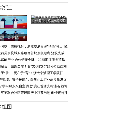
焦浙江
中铁四局余杭城东路项目
首块底板顺利
时刻，值得托付：浙
江空港贵宾"禧悦
要时刻，值得托付：浙江空港贵宾"禧悦"推出"悦
达"，助旅客
铁四局余杭城东路项目首块底板顺利 浇筑完成
化赋能产业 合作链接全球—2025浙江服务贸易
新加坡）影视展
创融合，领跑全省！看“文创友约”如何铸就西湖
化硬实力
止于“住”，更在于“育”！浙大宁波理工学院打
“生活成长
绿色赋能、安全护航”，聚焦化工行业高质量发展
三届华理产
美“学习胖东来自主调改”滨江首店亮相浦沿 钱塘
沙迎二店亮
咚买菜联合社区开展国庆中秋双节慰问 情暖特殊
庭与退伍老兵
清组图