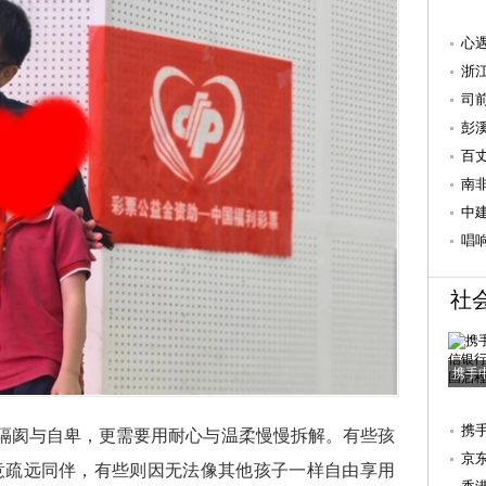
心
系
浙
科
司
的“
彭
需
百
关
南
杭
中
度
唱
社
携手
携
的隔阂与自卑，更需要用耐心与温柔慢慢拆解。有些孩
国
京
意疏远同伴，有些则因无法像其他孩子一样自由享用