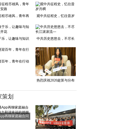
征程尽雄风，青年再
观中共征程史，忆往昔岁
踏长安路
月稠
于乐，让趣味与知识
中共历史悠悠去，不尽长
并蒂开花
江滚滚流—
迎百年，青年在行动
热烈庆祝2020超算与分布
式存储产业峰会
家策划
App再聊家庭融合问
题 助力和谐幸福