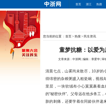
首页
浙江
热搜
您当前的位置 ：
首页
>
热搜
>
民生资讯
童梦抗糖：以爱为
文章来源：
中浙网
|
编辑：
章爱华
|
审
清晨七点，山雾尚未散尽，10岁的
得绵密的杂粮粥盛入粗瓷碗，视线
里层，一块软绒布小心翼翼裹着血
的“秘密伙伴”。父母远在他乡务工
肤的刺痛，还要学着在同龄伙伴递