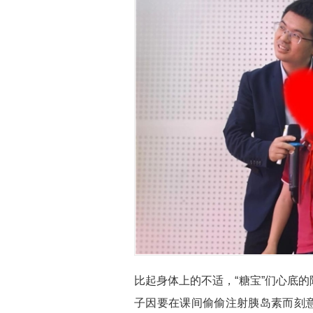
比起身体上的不适，“糖宝”们心底
子因要在课间偷偷注射胰岛素而刻