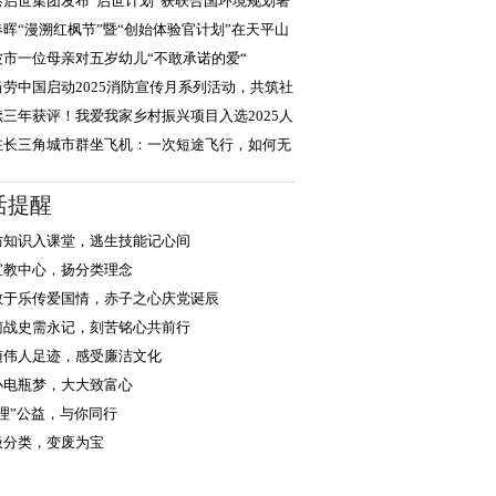
，积极践行
港启世集团发布“启世计划”获联合国环境规划署
度认可
春晖“漫溯红枫节”暨“创始体验官计划”在天平山
大启幕
波市一位母亲对五岁幼儿“不敢承诺的爱“
当劳中国启动2025消防宣传月系列活动，共筑社
安全防线
续三年获评！我爱我家乡村振兴项目入选2025人
企业社会责任
在长三角城市群坐飞机：一次短途飞行，如何无
衔接世界？
活提醒
防知识入课堂，逃生技能记心间
宣教中心，扬分类理念
教于乐传爱国情，赤子之心庆党诞辰
菌战史需永记，刻苦铭心共前行
随伟人足迹，感受廉洁文化
小电瓶梦，大大致富心
浙理”公益，与你同行
圾分类，变废为宝