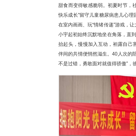
甜食而变得敏感脆弱。初夏时节，社
快乐成长”留守儿童糖尿病患儿心理
在室内画画、玩“情绪传递”游戏，
小宇起初始终沉默地坐在角落，直到
抬起头，慢慢加入互动，袒露自己
伴间的共情便悄然滋生。40人次的
不是过错，勇敢面对就值得骄傲”，