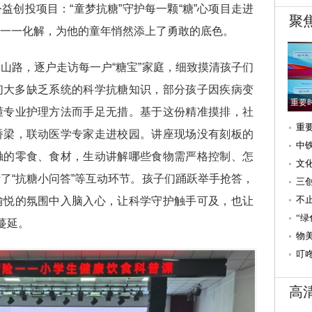
益创投项目：“童梦抗糖”守护每一颗“糖”心项目走进
聚
一一化解，为他的童年悄然添上了勇敢的底色。
山路，逐户走访每一户“糖宝”家庭，细致摸清孩子们
们大多缺乏系统的科学抗糖知识，部分孩子因疾病变
重要
懂专业护理方法而手足无措。基于这份精准摸排，社
重
桥梁，联动医学专家走进校园。讲座现场没有刻板的
速
中
触的零食、食材，生动讲解哪些食物需严格控制、怎
文
了“抗糖小问答”等互动环节。孩子们踊跃举手抢答，
（
三
文
不
愉悦的氛围中入脑入心，让科学守护触手可及，也让
造
“
蔓延。
第
物
下
叮
家
高